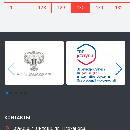
1
...
128
129
130
131
132
КОНТАКТЫ
398050, г. Липецк, пл. Плеханова, 1