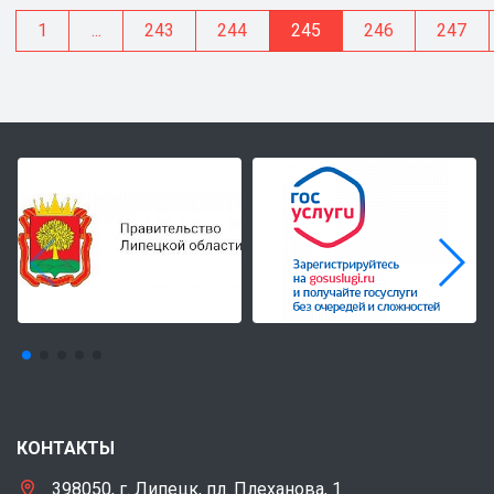
1
...
243
244
245
246
247
КОНТАКТЫ
398050, г. Липецк, пл. Плеханова, 1