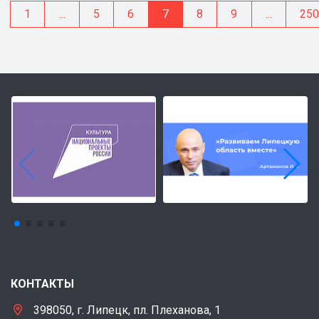
1
...
5
6
7
8
9
...
25
КОНТАКТЫ
398050, г. Липецк, пл. Плеханова, 1