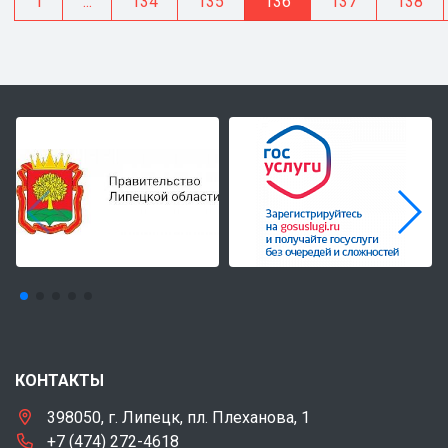
1
...
134
135
136
137
138
КОНТАКТЫ
398050, г. Липецк, пл. Плеханова, 1
+7 (474) 272-4618