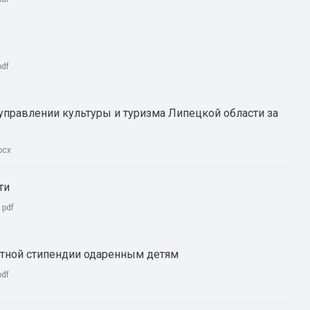
pdf
правлении культуры и туризма Липецкой области за
ocx
ти
:
pdf
астной стипендии одаренным детям
pdf