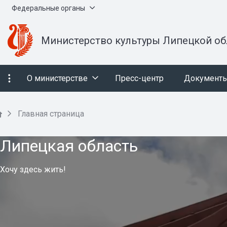
Федеральные органы
Министерство культуры Липецкой об
О министерстве
Пресс-центр
Документ
Главная страница
Липецкая область
Липецкая область
Липецкая область
Хочу здесь жить!
Хочу здесь жить!
Хочу здесь жить!