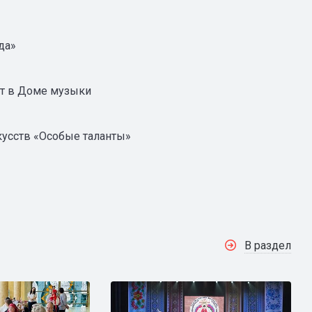
да»
ет в Доме музыки
кусств «Особые таланты»
В раздел