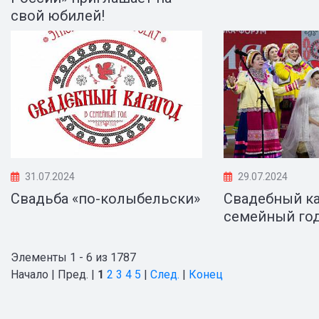
свой юбилей!
31.07.2024
29.07.2024
Свадьба «по-колыбельски»
Свадебный ка
семейный го
Элементы 1 - 6 из 1787
Начало | Пред. |
1
2
3
4
5
|
След.
|
Конец