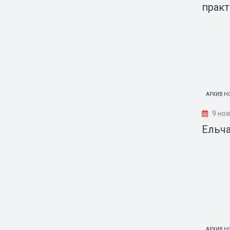
прак
АРХИВ Н
9 но
Ельча
АРХИВ Н