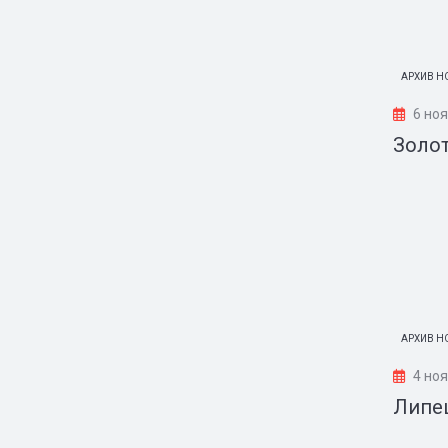
АРХИВ Н
6 ноя
Золот
АРХИВ Н
4 но
Липе