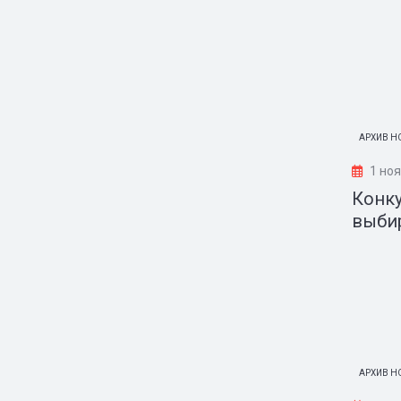
АРХИВ Н
1 ноя
Конку
выби
АРХИВ Н