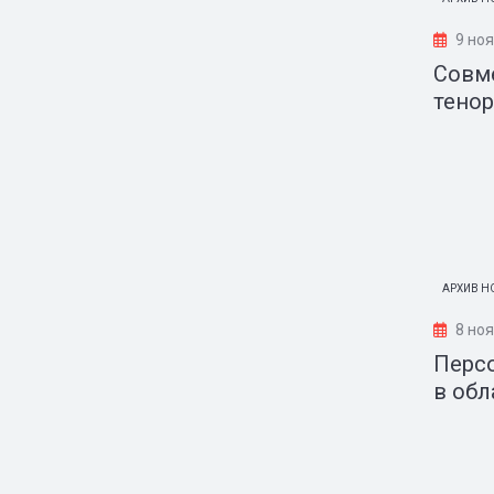
9 но
Совме
тенор
АРХИВ Н
8 ноя
Перс
в об