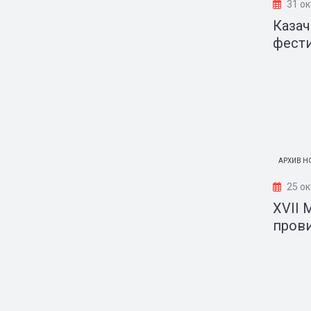
31 о
Казач
фест
АРХИВ Н
25 ок
XVII
пров