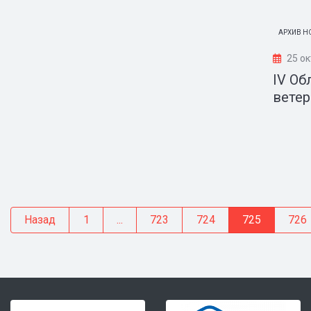
АРХИВ Н
25 ок
IV Об
ветер
Назад
1
...
723
724
725
726