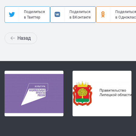
Поделиться
Поделиться
Поделитьс
в Твиттер
в ВКонтакте
в Одноклас
Назад