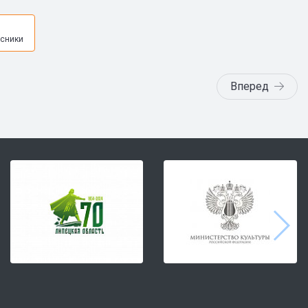
я
сники
Вперед