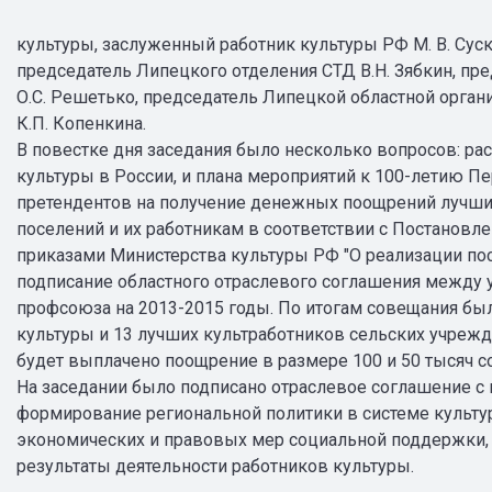
культуры, заслуженный работник культуры РФ М. В. Суски
председатель Липецкого отделения СТД В.Н. Зябкин, п
О.С. Решетько, председатель Липецкой областной орга
К.П. Копенкина.
В повестке дня заседания было несколько вопросов: ра
культуры в России, и плана мероприятий к 100-летию П
претендентов на получение денежных поощрений лучш
поселений и их работникам в соответствии с Постановле
приказами Министерства культуры РФ "О реализации пос
подписание областного отраслевого соглашения между 
профсоюза на 2013-2015 годы. По итогам совещания бы
культуры и 13 лучших культработников сельских учреж
будет выплачено поощрение в размере 100 и 50 тысяч с
На заседании было подписано отраслевое соглашение с
формирование региональной политики в системе культу
экономических и правовых мер социальной поддержки,
результаты деятельности работников культуры.