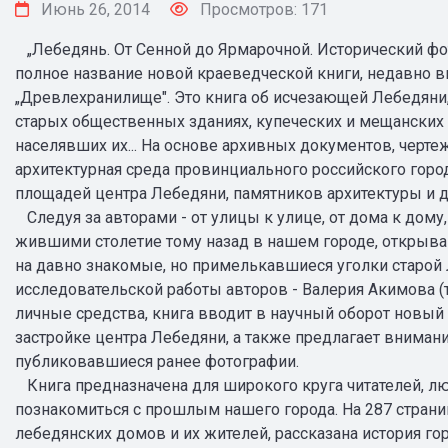
Июнь 26, 2014
Просмотров: 171
„Лебедянь. От Сенной до Ярмарочной. Исторический фот
полное название новой краеведческой книги, недавно
„Древлехранилище". Это книга об исчезающей Лебедяни
старых общественных зданиях, купеческих и мещанских д
населявших их... На основе архивных документов, чертеж
архитектурная среда провинциального российского город
площадей центра Лебедяни, памятников архитектуры и д
Следуя за авторами - от улицы к улице, от дома к дому
жившими столетие тому назад в нашем городе, открыва
на давно знакомые, но примелькавшиеся уголки старой
исследовательской работы авторов - Валерия Акимова (те
личные средства, книга вводит в научный оборот новы
застройке центра Лебедяни, а также предлагает вниман
публиковавшиеся ранее фотографии.
Книга предназначена для широкого круга читателей, л
познакомиться с прошлым нашего города. На 287 стран
лебедянских домов и их жителей, рассказана история г