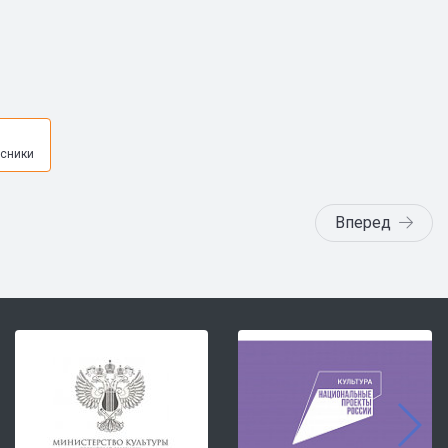
я
сники
Вперед