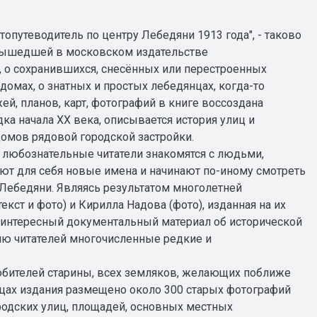
опутеводитель по центру Лебедяни 1913 года", - таково
 вышедшей в московском издательстве
, о сохранившихся, снесённых или перестроенных
омах, о знатных и простых лебедянцах, когда-то
ей, планов, карт, фотографий в книге воссоздана
ка начала XX века, описывается история улиц и
омов рядовой городской застройки.
, любознательные читатели знакомятся с людьми,
ют для себя новые имена и начинают по-иному смотреть
 Лебедяни. Являясь результатом многолетней
кст и фото) и Кирилла Надова (фото), изданная на их
й интересный документальный материал об исторической
ию читателей многочисленные редкие и
юбителей старины, всех земляков, желающих поближе
ицах издания размещено около 300 старых фотографий
ородских улиц, площадей, основных местных