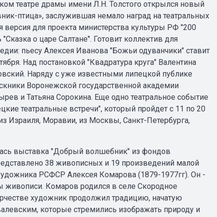
ом театре драмы имени Л.Н. Толстого открылся новый
вник-птица», заслужившая немало наград на театральных
я версия для проекта министерства культуры РФ "200
 "Сказка о царе Салтане". Готовит коллектив для
едии: пьесу Алексея Иванова "Божьи одуванчики" ставит
ября. Над постановкой "Квадратура круга" Валентина
овский. Наряду с уже известными липецкой публике
пускники Воронежской государственной академии
ырев и Татьяна Сорокина. Еще одно театральное событие
ие театральные встречи", который пройдет с 11 по 20
 из Израиля, Моравии, из Москвы, Санкт-Петербурга,
ась выставка "Добрый волшебник" из фондов
редставлено 38 живописных и 19 произведений малой
художника РСФСР Алексея Комарова (1879-1977гг). Он -
лы живописи. Комаров родился в селе Скородное
ворчестве художник продолжил традицию, начатую
алевским, которые стремились изображать природу и