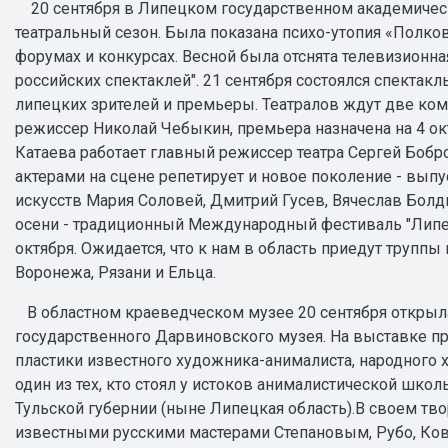
20 сентября в Липецком государственном академическ
театральный сезон. Была показана психо-утопия «Полко
форумах и конкурсах. Весной была отснята телевизионна
российских спектаклей". 21 сентября состоялся спектакль
липецких зрителей и премьеры. Театралов ждут две ком
режиссер Николай Чебыкин, премьера назначена на 4 окт
Катаева работает главный режиссер театра Сергей Бобр
актерами на сцене репетирует и новое поколение - вы
искусств Мария Соловей, Дмитрий Гусев, Вячеслав Болд
осени - традиционный Международный фестиваль "Липецк
октября. Ожидается, что к нам в область приедут труппы
Воронежа, Рязани и Ельца.
В областном краеведческом музее 20 сентября открыл
государственного Дарвиновского музея. На выставке п
пластики известного художника-анималиста, народного 
один из тех, кто стоял у истоков анималистической шко
Тульской губернии (ныне Липецкая область).В своем т
известными русскими мастерами Степановым, Рубо, Ков