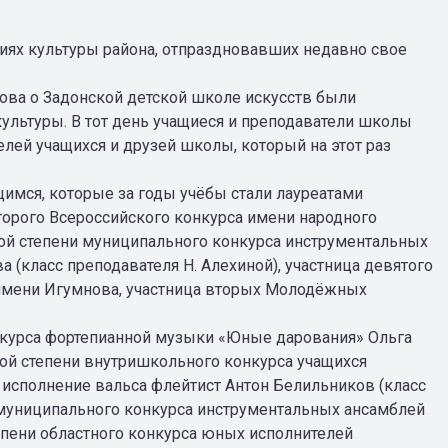
иях культуры района, отпраздновавших недавно свое
лова о Задонской детской школе искусств были
ультуры. В тот день учащиеся и преподаватели школы
ей учащихся и друзей школы, который на этот раз
мся, которые за годы учёбы стали лауреатами
второго Всероссийского конкурса имени народного
вой степени муниципального конкурса инструментальных
 (класс преподавателя Н. Алехиной), участница девятого
имени Игумнова, участница вторых Молодёжных
курса фортепианной музыки «Юные дарования» Ольга
вой степени внутришкольного конкурса учащихся
 исполнение вальса флейтист Антон Белильников (класс
и муниципального конкурса инструментальных ансамблей
епени областного конкурса юных исполнителей