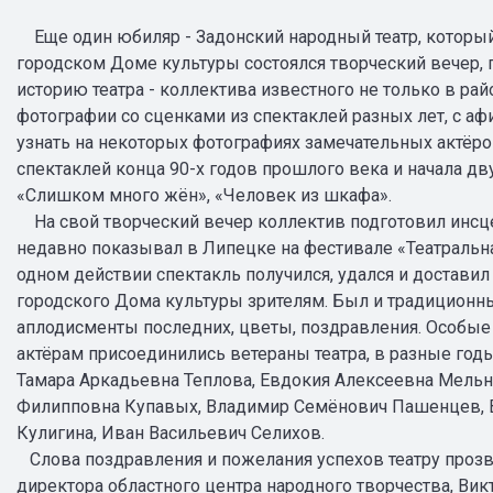
Еще один юбиляр - Задонский народный театр, который 
городском Доме культуры состоялся творческий вечер,
историю театра - коллектива известного не только в рай
фотографии со сценками из спектаклей разных лет, с а
узнать на некоторых фотографиях замечательных актё
спектаклей конца 90-х годов прошлого века и начала дву
«Слишком много жён», «Человек из шкафа».
На свой творческий вечер коллектив подготовил инсц
недавно показывал в Липецке на фестивале «Театральна
одном действии спектакль получился, удался и доставил
городского Дома культуры зрителям. Был и традиционны
аплодисменты последних, цветы, поздравления. Особы
актёрам присоединились ветераны театра, в разные год
Тамара Аркадьевна Теплова, Евдокия Алексеевна Мельн
Филипповна Купавых, Владимир Семёнович Пашенцев, 
Кулигина, Иван Васильевич Селихов.
Слова поздравления и пожелания успехов театру прозв
директора областного центра народного творчества, Вик