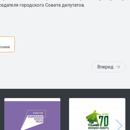
седателя городского Совета депутатов.
я
сники
Вперед