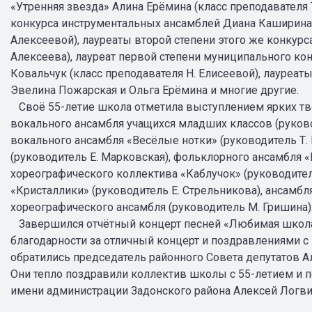
«Утренняя звезда» Алина Ерёмина (класс преподавателя 
конкурса инструментальных ансамблей Диана Каширина и
Алексеевой), лауреаты второй степени этого же конкур
Алексеева), лауреат первой степени муниципального ко
Ковальчук (класс преподавателя Н. Елисеевой), лауреат
Эвелина Пожарская и Ольга Ерёмина и многие другие.
Своё 55-летие школа отметила выступлением ярких тво
вокального ансамбля учащихся младших классов (руково
вокального ансамбля «Весёлые нотки» (руководитель Т.
(руководитель Е. Марковская), фольклорного ансамбля 
хореографического коллектива «Каблучок» (руководител
«Кристаллики» (руководитель Е. Стрельникова), ансамбля
хореографического ансамбля (руководитель М. Гришина)
Завершился отчётный концерт песней «Любимая школа»
благодарности за отличный концерт и поздравлениями 
обратились председатель районного Совета депутатов А
Они тепло поздравили коллектив школы с 55-летием и п
имени администрации Задонского района Алексей Логви