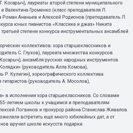
Т. Косарыч), лауреаты второй степени муниципального
 Валентина Громенко (класс преподавателя Л.
са Роман Ананьев и Алексей Родионов (преподаватель Л.
нкурса юных пианистов «Классика и джаз» Никита
ы третьей степени конкурса инструментальных ансамблей
рческих коллективов: хора старшеклассников и
дитель С. Глухов), лауреата множества конкурсов
 Косарыч), ансамбля русских народных инструментов
«Колядки» (руководитель Алла Комова),
ь Р. Кулигин), хореографического коллектива
 гитаристов (руководитель А. Мосолов),
.
 в исполнении хора старшеклассников. Со словами
с 55-летием школы к учащимся и преподавателям
лексей Логвинов и прокурор района Станислав Живалов.
ожелали встретить ещё много юбилейных дат, а от
нов вручил школе искусств подарки.