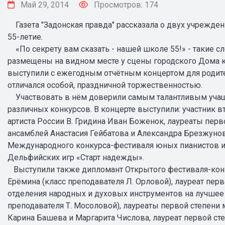
Май 29, 2014
Просмотров: 174
Газета "Задонская правда" рассказала о двух учрежден
55-летие.
«По секрету вам сказать - нашей школе 55!» - такие с
размещены на видном месте у сцены городского Дома к
выступили с ежегодным отчётным концертом для родител
отличался особой, праздничной торжественностью.
Участвовать в нём доверили самым талантливым учащи
различных конкурсов. В концерте выступили: участник 
артиста России В. Гридина Иван Боженок, лауреаты пер
ансамблей Анастасия Гейбатова и Александра Брезжунова
Международного конкурса-фестиваля юных пианистов 
Дельфийских игр «Старт надежды».
Выступили также дипломант Открытого фестиваля-кон
Ерёмина (класс преподавателя Л. Орловой), лауреат пер
отделения народных и духовых инструментов на лучшее
преподавателя Т. Мосоловой), лауреаты первой степен
Карина Башева и Маргарита Числова, лауреат первой ст