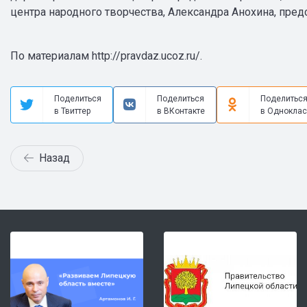
центра народного творчества, Александра Анохина, пред
По материалам http://pravdaz.ucoz.ru/.
Поделиться
Поделиться
Поделитьс
в Твиттер
в ВКонтакте
в Одноклас
Назад