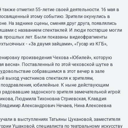
также отметил 55-летие своей деятельности. 16 мая в
 посвященный этому событию. Зрители окунулись в
оне. На заднике сцены, сменяя друг друга, появлялись
фишами с названием спектаклей. И люди постарше могли
ров прошлых лет. Были показаны видеофрагменты
хтысячных - «За двумя зайцами», «Гусар из КГБ»,
енировку произведения Чехова «Юбилей», которую
я весна». Поставленный по этой чеховской шутке в
 удовольствие собравшимся в этот вечер в зале
й выход участников спектакля к зрителям,
е поздравления, юбилейные. К ныне действующим
ы радовавшие задонского зрителя замечательной игрой:
икова, Людмила Тихоновна Стриевская, Клавдия
Владимир Александрович Нечаев, Нина Алексеевна
учали в выступлениях Татьяны Цукановой, заместителя
тории Ушаковой, специалиста по театральному искусству