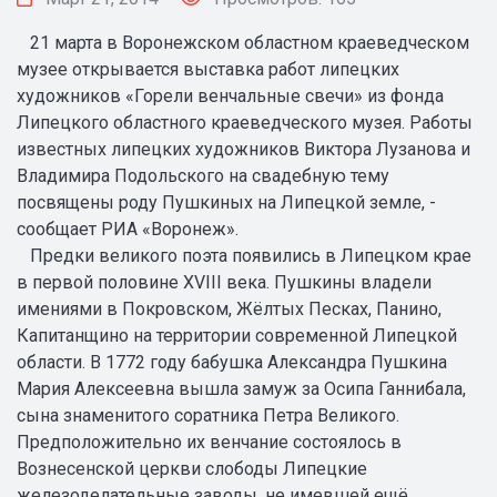
21 марта в Воронежском областном краеведческом
музее открывается выставка работ липецких
художников «Горели венчальные свечи» из фонда
Липецкого областного краеведческого музея. Работы
известных липецких художников Виктора Лузанова и
Владимира Подольского на свадебную тему
посвящены роду Пушкиных на Липецкой земле, -
сообщает РИА «Воронеж».
Предки великого поэта появились в Липецком крае
в первой половине XVIII века. Пушкины владели
имениями в Покровском, Жёлтых Песках, Панино,
Капитанщино на территории современной Липецкой
области. В 1772 году бабушка Александра Пушкина
Мария Алексеевна вышла замуж за Осипа Ганнибала,
сына знаменитого соратника Петра Великого.
Предположительно их венчание состоялось в
Вознесенской церкви слободы Липецкие
железоделательные заводы, не имевшей ещё