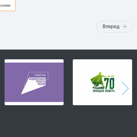
я
сники
Вперед