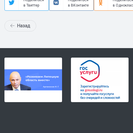
Поделиться
Поделиться
Поделитьс
в Твиттер
в ВКонтакте
в Одноклас
Назад