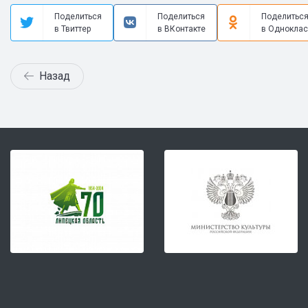
Поделиться
Поделиться
Поделитьс
в Твиттер
в ВКонтакте
в Одноклас
Назад