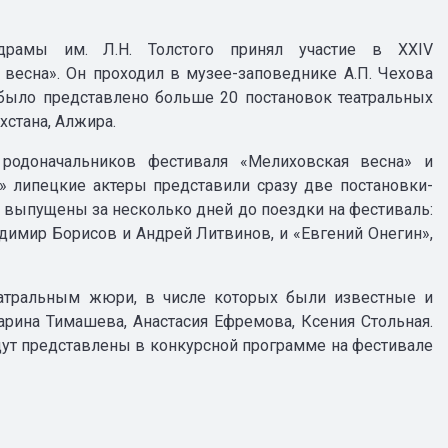
драмы им. Л.Н. Толстого принял участие в XXIV
есна». Он проходил в музее-заповеднике А.П. Чехова
было представлено больше 20 постановок театральных
хстана, Алжира.
 родоначальников фестиваля «Мелиховская весна» и
 липецкие актеры представили сразу две постановки-
 выпущены за несколько дней до поездки на фестиваль:
димир Борисов и Андрей Литвинов, и «Евгений Онегин»,
еатральным жюри, в числе которых были известные и
ина Тимашева, Анастасия Ефремова, Ксения Стольная.
дут представлены в конкурсной программе на фестивале