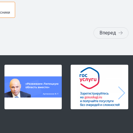
я
сники
Вперед