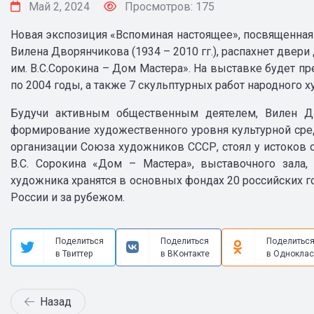
Май 2, 2024
Просмотров: 175
Новая экспозиция «Вспоминая настоящее», посвященная
Вилена Дворянчикова (1934 – 2010 гг.), распахнет двери
им. В.С.Сорокина – Дом Мастера». На выставке будет п
по 2004 годы, а также 7 скульптурных работ народного 
Будучи активным общественным деятелем, Вилен Д
формирование художественного уровня культурной сре
организации Союза художников СССР, стоял у истоков с
В.С. Сорокина «Дом – Мастера», выставочного зала
художника хранятся в основных фондах 20 российских г
России и за рубежом.
Поделиться
Поделиться
Поделитьс
в Твиттер
в ВКонтакте
в Одноклас
Назад