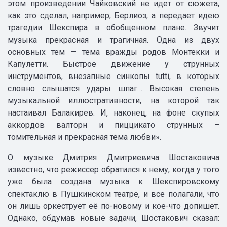
этом произведении Чайковский не идет от сюжета,
как это сделал, например, Берлиоз, а передает идею
трагедии Шекспира в обобщенном плане. Звучит
музыка прекрасная и трагичная. Одна из двух
основных тем — тема вражды родов Монтекки и
Капулетти. Быстрое движение у струнных
инструментов, внезапные синкопы tutti, в которых
словно слышатся удары шпаг… Высокая степень
музыкальной иллюстративности, на которой так
настаивал Балакирев. И, наконец, на фоне скупых
аккордов валторн и пиццикато струнных –
томительная и прекрасная тема любви».
О музыке Дмитрия Дмитриевича Шостаковича
известно, что режиссер обратился к нему, когда у того
уже была создана музыка к Шекспировскому
спектаклю в Пушкинском театре, и все полагали, что
он лишь оркеструет её по-новому и кое-что допишет.
Однако, обдумав новые задачи, Шостакович сказал: