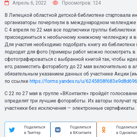
Апрель 6, 2022
Просмотров: 124
В Липецкой областной детской библиотеке стартовала и
организаторы почерпнули в международном челлендже 
С 4 апреля по 22 мая все подписчики группы библиотеки 
присоединиться к необычному книжному челленджу и вы
Для участия необходимо подобрать книгу из библиотеки
подходит для фото (примеры работ можно посмотреть 
сфотографироваться с выбранной книгой так, чтобы иде
его; разместить фотоработу до 22 мая включительно в а
обязательным указанием данных об участнике Акции (им
по ссылке
https://forms.yandex.ru/u/6245858f683e9d8d69
С 22 по 27 мая в группе «ВКонтакте» пройдёт голосован
определят три лучшие фотоработы. Их авторы получат п
участники без исключения — электронные сертификаты.
Поделиться
Поделиться
Поделитьс
в Твиттер
в ВКонтакте
в Одноклас