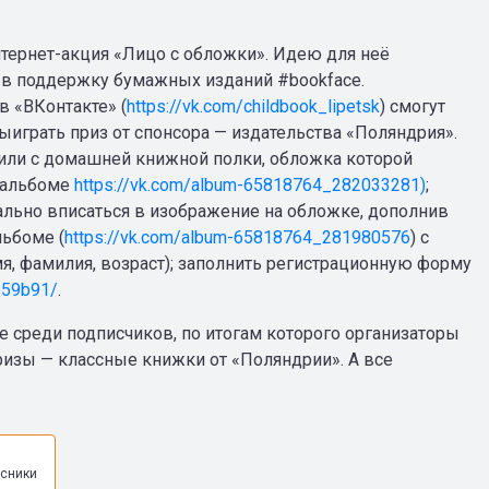
нтернет-акция «Лицо с обложки». Идею для неё
в поддержку бумажных изданий #bookface.
в «ВКонтакте» (
https://vk.com/childbook_lipetsk
) смогут
играть приз от спонсора — издательства «Поляндрия».
 или с домашней книжной полки, обложка которой
в альбоме
https://vk.com/album-65818764_282033281)
;
ально вписаться в изображение на обложке, дополнив
льбоме (
https://vk.com/album-65818764_281980576
) с
я, фамилия, возраст); заполнить регистрационную форму
659b91/
.
ие среди подписчиков, по итогам которого организаторы
ризы — классные книжки от «Поляндрии». А все
я
сники