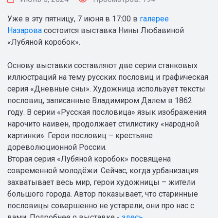
Уже в эту пятницу, 7 июня в 17:00 в
галерее
Назарова
состоится выставка Нины Любавиной
«Лубяной коробок».
Основу выставки составляют две серии станковых
иллюстраций на тему русских пословиц и графическая
серия «Дневные сны». Художница использует тексты
пословиц, записанные Владимиром Далем в 1862
году. В серии «Русская пословица» язык изображения
нарочито наивен, продолжает стилистику «народной
картинки». Герои пословиц – крестьяне
дореволюционной России.
Вторая серия «Лубяной коробок» посвящена
современной молодёжи. Сейчас, когда урбанизация
захватывает весь мир, герои художницы – жители
большого города. Автор показывает, что старинные
пословицы совершенно не устарели, они про нас с
вами. Подробнее о выставке -
здесь
.