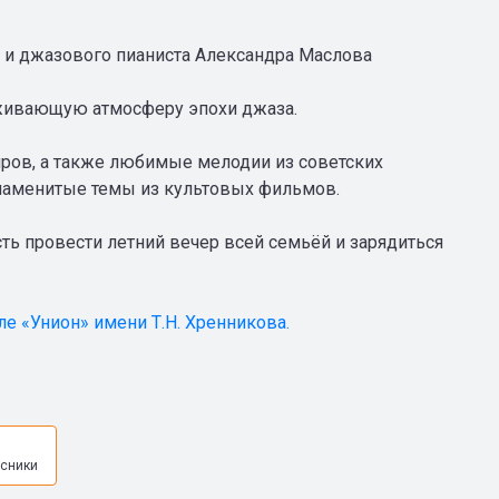
 и джазового пианиста Александра Маслова
живающую атмосферу эпохи джаза.
ров, а также любимые мелодии из советских
и знаменитые темы из культовых фильмов.
ь провести летний вечер всей семьёй и зарядиться
ле «Унион» имени Т.Н. Хренникова.
я
сники