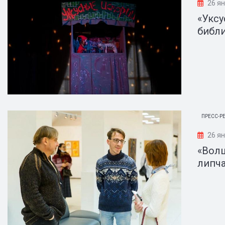
26 я
«Уксу
библ
ПРЕСС-Р
26 я
«Вол
липч