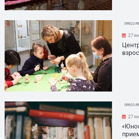
ПРЕСС-Р
27 ян
Центр
взрос
ПРЕСС-Р
27 ян
«Юнос
прием