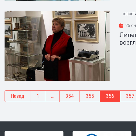
НОВОСТИ
25 я
Липе
возгл
Назад
1
...
354
355
356
357