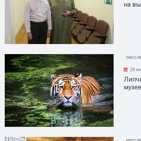
на вы
ПРЕСС-Р
28 я
Липча
музе
ПРЕСС-Р