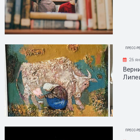
ПРЕСС-Р
26 я
Верни
Липе
ПРЕСС-Р