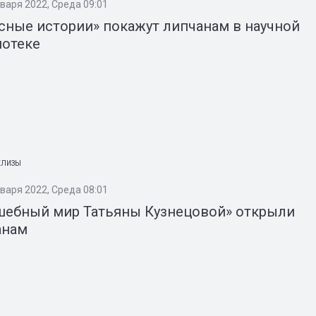
нваря 2022, Среда 09:01
сные истории» покажут липчанам в научной
иотеке
ЕЛИЗЫ
нваря 2022, Среда 08:01
шебный мир Татьяны Кузнецовой» открыли
анам