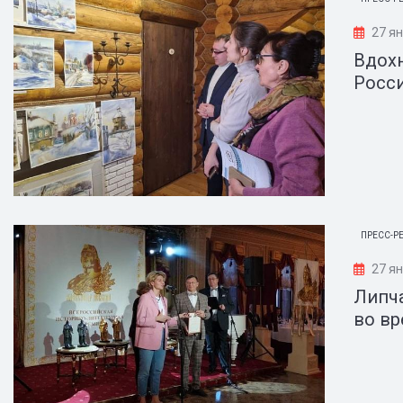
27 ян
Вдох
Росси
ПРЕСС-Р
27 ян
Липч
во в