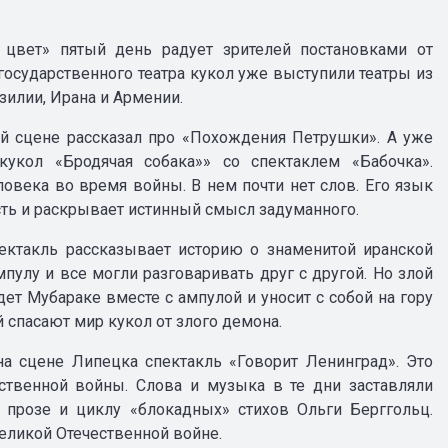
цвет» пятый день радует зрителей постановками от
государственного театра кукол уже выступили театры из
зилии, Ирана и Армении.
ой сцене рассказал про «Похождения Петрушки». А уже
укол «Бродячая собака»» со спектаклем «Бабочка».
овека во время войны. В нем почти нет слов. Его язык
ость и раскрывает истинный смысл задуманного.
ектакль рассказывает историю о знаменитой иранской
пулу и все могли разговаривать друг с другой. Но злой
дет Мубараке вместе с ампулой и уносит с собой на гору
 спасают мир кукол от злого демона.
на сцене Липецка спектакль «Говорит Ленинград». Это
ственной войны. Слова и музыка в те дни заставляли
 прозе и циклу «блокадных» стихов Ольги Берггольц.
еликой Отечественной войне.