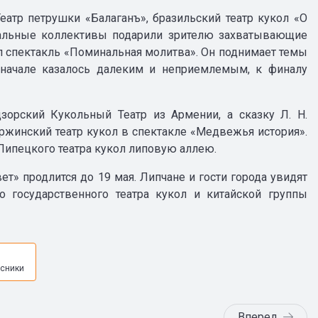
атр петрушки «Балаганъ», бразильский театр кукол «O
ральные коллективы подарили зрителю захватывающие
л спектакль «Поминальная молитва». Он поднимает темы
в начале казалось далеким и неприемлемым, к финалу
зорский Кукольный Театр из Армении, а сказку Л. Н.
ржинский театр кукол в спектакле «Медвежья история».
Липецкого театра кукол липовую аллею.
» продлится до 19 мая. Липчане и гости города увидят
о государственного театра кукол и китайской группы
я
сники
Вперед