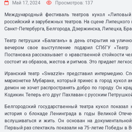
Май 17, 2024
Просмотров: 137
Международный фестиваль театров кукол «Липовый 
российский и зарубежных театров. На сцене Липецкого 
Санкт-Петербурга, Белгорода, Дзержинска, Липецка, Бра
Театр петрушки «Балаганъ» в день открытия на уличн
вечером свое выступление подарил СПбГУ «Театр к
Постановка рассказывает о нравственной стойкости чел
состоит из образов, жестов и ритмов. Это придает легк
Иранский театр «Swazzle» представил интермедию. Сп
марионетке Мубараке, который принес в город кукол ам
демон не хочет распространять добро по городу. Он кра
Кодикин. Теперь его друг Пахлаван с русским Петрушкой
Белгородский государственный театра кукол показал 
история о блокаде Ленинграда в годы Великой Отече
вслушиваться и жить. Он основан на документальной
Первый раз спектакль показали на 75-летие Победы в В