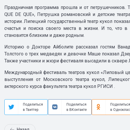
Праздничная программа прошла и от петрушечников. Те
QUE DE QUE», Петрушка романовский и детские теат
истории. Липецкий государственный театр кукол показа
счастья и поиска своего места в жизни. И то, что 
становится близким и даже родным.
Историю о Докторе Айболите рассказал гостям Ванад
Толстого о трех медведях и девочке Маше показал Дзе
Также участники и жюри фестиваля высадили в сквере 
Международный фестиваль театров кукол «Липовый цвет
выступления от Московского театра кукол, Липецког
актерского курса факультета театра кукол РГИСИ .
Поделиться
Поделиться
Поделитьс
в Твиттер
в ВКонтакте
в Одноклас
Назад