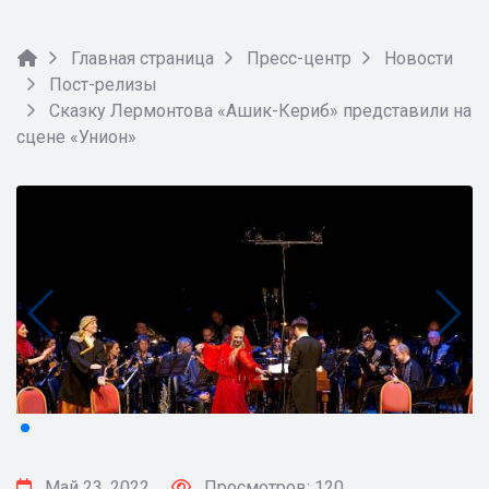
Главная страница
Пресс-центр
Новости
Пост-релизы
Сказку Лермонтова «Ашик-Кериб» представили на
сцене «Унион»
Май 23, 2022
Просмотров: 120