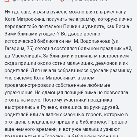
Ну где еще, играя в ручеек, можно взять в руку лапу
Кота Матроскина, получить телеграмму, которую лично
передаст тебе почтальон Печкин и увидеть, как Весна
Зиму блинами угощает? Во дворе военно-
исторической библиотеки им. М. Водопьянова (ул.
Гагарина, 75) сегодня состоялся большой праздник «Ай,
да Масленица!». За блинами и отличным настроением
сюда пришли около сотни мальчишек, девчонок и их
родителей. Для начала собравшиеся сделали разминку
«по системе Кота Матроскина», а затем
продемонстрировали собственные любимые
упражнения. Не сдающая позиций зима не позволяла
стоять на месте. Поэтому участники праздника
выстроились в Ручеек, взявшись за руки друзей,
родителей или за лапки сказочных героев, которые в
этот день специально пришли в библиотеку. Прошло
еще немного времени, и вот уже малыши узнают
правила игры в «Горелки», а бабушки и дедушки