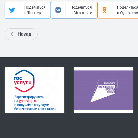
Поделиться
Поделиться
Поделитьс
в Твиттер
в ВКонтакте
в Одноклас
Назад