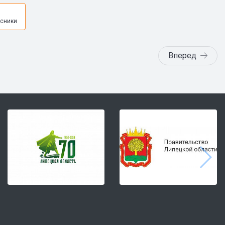
я
сники
Вперед